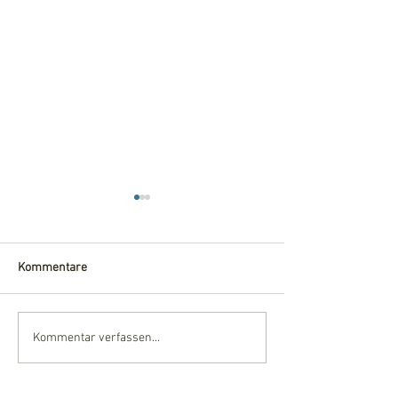
Kommentare
Wir ziehen um :)
Digitale Kanzlei 2
Kommentar verfassen...